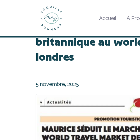
Accueil
Mazavaroo : Maurice séduit le ma
Accueil
A Pr
Mazavaroo : Maurice
britannique au worl
londres
5 novembre, 2025