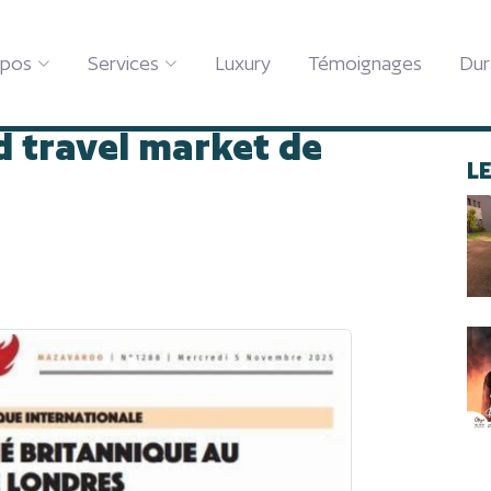
rché britannique au world travel market de londres
opos
Services
Luxury
Témoignages
Dur
 séduit le marché
d travel market de
L